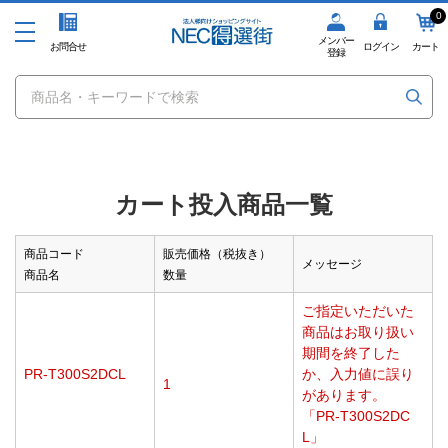
0
メンバー
お問合せ
ログイン
カート
登録
カート投入商品一覧
商品コード
販売価格（税抜き）
メッセージ
商品名
数量
ご指定いただいた
商品はお取り扱い
期間を終了した
PR-T300S2DCL
か、入力値に誤り
1
があります。
「PR-T300S2DC
L」