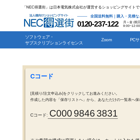
「NEC得選街」は日本電気株式会社が運営するショッピングサイトで
全国送料無料｜購入・見積な
0120-237-122
月～金 (祝
9:00~12:00
ソフトウェア・
Zoom
PC
サブスクリプションライセンス