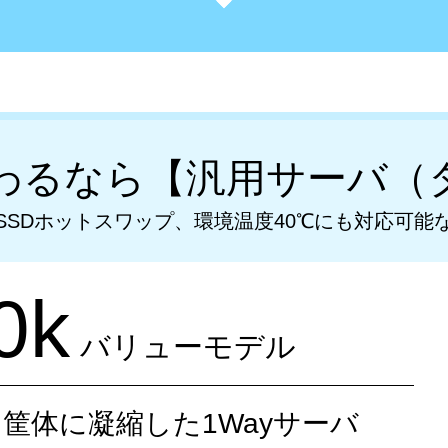
わるなら
【汎用サーバ（
/SSDホットスワップ、
環境温度40℃にも対応可能
0k
バリューモデル
筐体に凝縮した1Wayサーバ