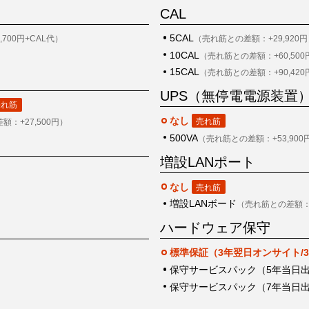
CAL
5CAL
700円+CAL代）
（売れ筋との差額：+29,920
10CAL
（売れ筋との差額：+60,500
15CAL
（売れ筋との差額：+90,420
UPS（無停電電源装置
なし
：+27,500円）
500VA
（売れ筋との差額：+53,900
増設LANポート
なし
増設LANボード
（売れ筋との差額：+
ハードウェア保守
標準保証（3年翌日オンサイト/
保守サービスパック（5年当日出
保守サービスパック（7年当日出