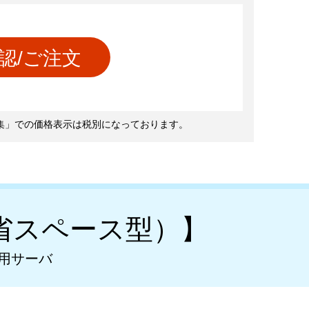
認/ご注文
集」での価格表示は税別になっております。
省スペース型）】
用サーバ