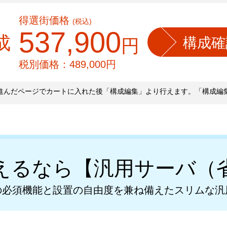
得選街価格
(税込)
537,900
成
構成確
円
税別価格：
489,000
円
進んだページでカートに入れた後「構成編集」より行えます。「構成編
えるなら
【汎用サーバ（
の必須機能と設置の
自由度を兼ね備えたスリムな汎