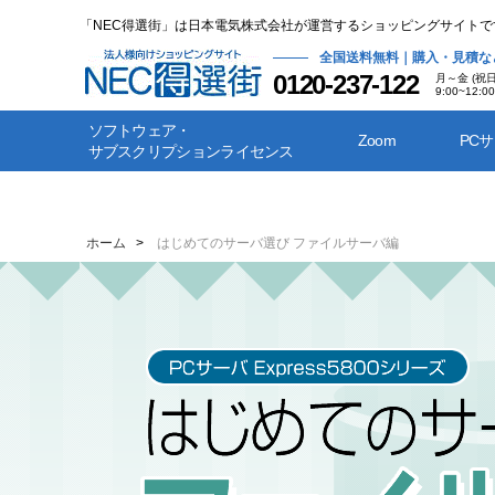
「NEC得選街」は日本電気株式会社が運営するショッピングサイトで
全国送料無料｜購入・見積な
0120-237-122
月～金 (祝
9:00~12:00
ソフトウェア・
Zoom
PC
サブスクリプションライセンス
ホーム
>
はじめてのサーバ選び ファイルサーバ編