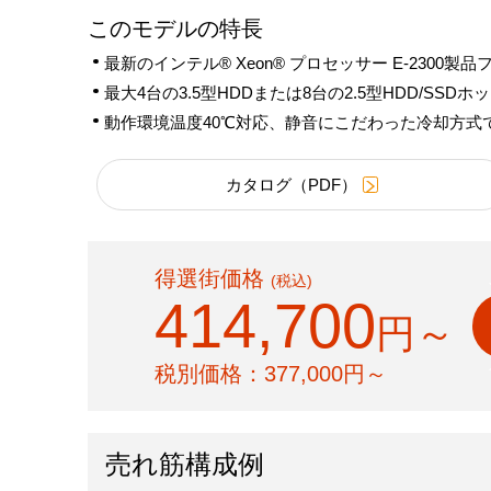
このモデルの特長
最新のインテル® Xeon® プロセッサー E-2300
最大4台の3.5型HDDまたは8台の2.5型HDD/S
動作環境温度40℃対応、静音にこだわった冷却方式
カタログ（PDF）
得選街価格
(税込)
414,700
円～
税別価格：
377,000
円～
売れ筋構成例