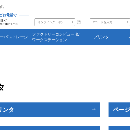
す。
どお電話で
日除く)
/13:00~17:00
ファクトリーコンピュータ/
サーバ/ストレージ
プリンタ
ワークステーション
タ
リンタ
ページ