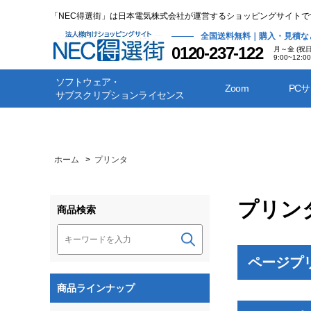
「NEC得選街」は日本電気株式会社が運営するショッピングサイトで
全国送料無料｜購入・見積な
0120-237-122
月～金 (祝
9:00~12:00
ソフトウェア・
Zoom
PC
サブスクリプションライセンス
ホーム
>
プリンタ
プリン
商品検索
ページプ
商品ラインナップ