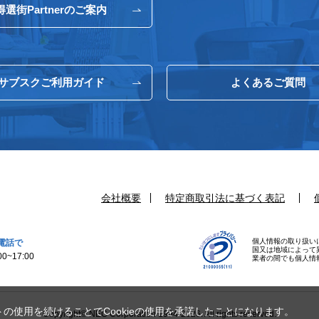
得選街Partnerのご案内
サブスクご利用ガイド
よくあるご質問
会社概要
特定商取引法に基づく表記
個人情報の取り扱い
電話で
国又は地域によって
0~17:00
業者の間でも個人情
トの使用を続けることでCookieの使用を承諾したことになります。
Copyright© NEC Corporation 1994-2026. All rights reserved.