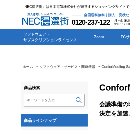
「NEC得選街」は日本電気株式会社が運営するショッピングサイトで
全国送料無料｜購入・見積な
0120-237-122
月～金 (祝
9:00~12:00
ソフトウェア・
Zoom
PC
サブスクリプションライセンス
ホーム
>
ソフトウェア・サービス・関連機器
>
ConforMeeting S
Confor
商品検索
会議準備の
決定を加速
商品ラインナップ