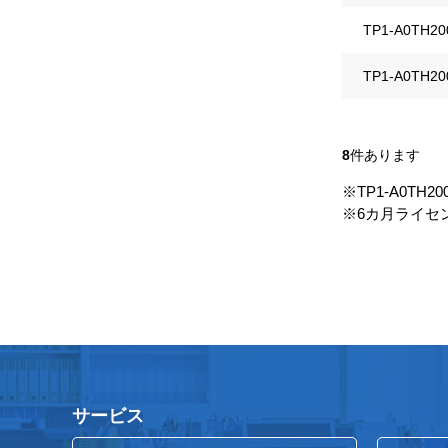
TP1-A0TH20
TP1-A0TH20
8
件あります
※TP1-A0T
※6カ月ライセ
サービス