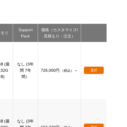
Support
価格（カスタマイズ/
メモリ
Pack
見積もり・注文）
B (最
なし (3年
32G
間 7年
726,000
円
～
選択
（税込）
B)
間）
B (最
なし (3年