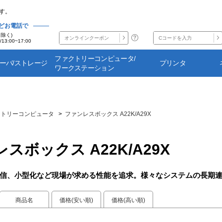
す。
どお電話で
日除く)
/13:00~17:00
ファクトリーコンピュータ/
サーバ/ストレージ
プリンタ
ワークステーション
クトリーコンピュータ
>
ファンレスボックス A22K/A29X
スボックス A22K/A29X
信、小型化など現場が求める性能を追求。様々なシステムの長期
商品名
価格(安い順)
価格(高い順)