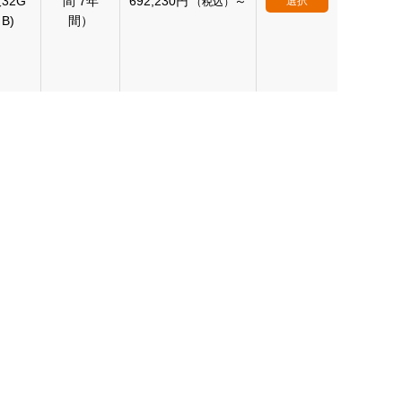
32G
間 7年
692,230
円
～
選択
（税込）
B)
間）