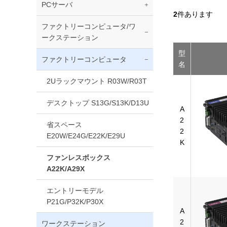
PCサーバ
2
件あります
ファクトリーコンピュータ/ワ
ークステーション
型
ファクトリーコンピュータ
名
2Uラックマウント R03W/R03T
デスクトップ S13G/S13K/D13U
A
2
省スペース
2
E20W/E24G/E22K/E29U
K
ファンレスボックス
A22K/A29X
エントリーモデル
P21G/P32K/P30X
A
2
ワークステーション