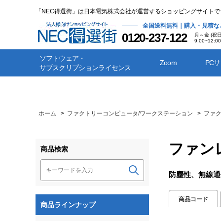
「NEC得選街」は日本電気株式会社が運営するショッピングサイトで
全国送料無料｜購入・見積な
0120-237-122
月～金 (祝
9:00~12:00
ソフトウェア・
Zoom
PC
サブスクリプションライセンス
ホーム
>
ファクトリーコンピュータ/ワークステーション
>
ファ
ファンレ
商品検索
防塵性、無線通
商品コード
商品ラインナップ