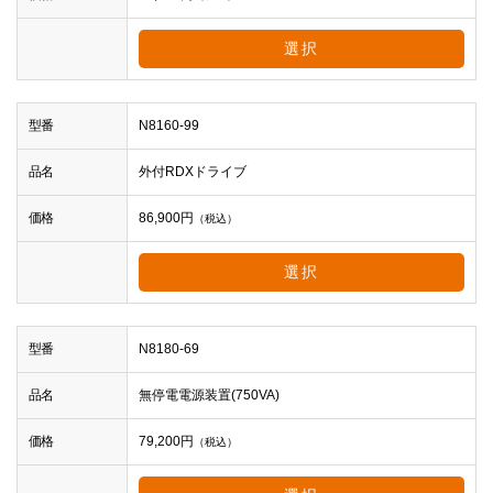
選択
型番
N8160-99
品名
外付RDXドライブ
価格
86,900
円
（税込）
選択
型番
N8180-69
品名
無停電電源装置(750VA)
価格
79,200
円
（税込）