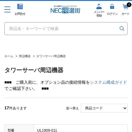
0
メンバー
お問合せ
ログイン
カート
登録
ホーム
>
周辺機器
>
タワーサーバ周辺機器
タワーサーバ周辺機器
■■■ ご購入前に、オプション品の接続情報を
システム構成ガイド
でご確認下さい。 ■■■
17
件あります
並べ替え
型番
UL1909-011