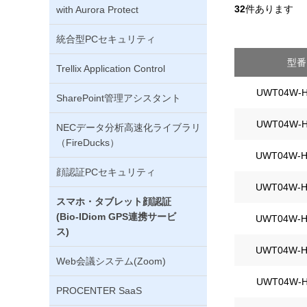
32
件あります
with Aurora Protect
統合型PCセキュリティ
型番
Trellix Application Control
UWT04W-H
SharePoint管理アシスタント
UWT04W-H
NECデータ分析高速化ライブラリ
（FireDucks）
UWT04W-H
顔認証PCセキュリティ
UWT04W-H
スマホ・タブレット顔認証
(Bio-IDiom GPS連携サービ
UWT04W-H
ス)
UWT04W-H
Web会議システム(Zoom)
UWT04W-H
PROCENTER SaaS