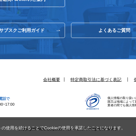
サブスクご利用ガイド
よくあるご質問
会社概要
特定商取引法に基づく表記
個人情報の取り扱い
電話で
国又は地域によって
0~17:00
業者の間でも個人情
トの使用を続けることでCookieの使用を承諾したことになります。
Copyright© NEC Corporation 1994-2026. All rights reserved.