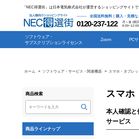
「NEC得選街」は日本電気株式会社が運営するショッピングサイトで
全国送料無料｜購入・見積な
0120-237-122
月～金 (祝
9:00~12:00
ソフトウェア・
Zoom
PC
サブスクリプションライセンス
ホーム
>
ソフトウェア・サービス・関連機器
>
スマホ・タブレット顔
スマホ・
商品検索
本人確認と
サービス
商品ラインナップ