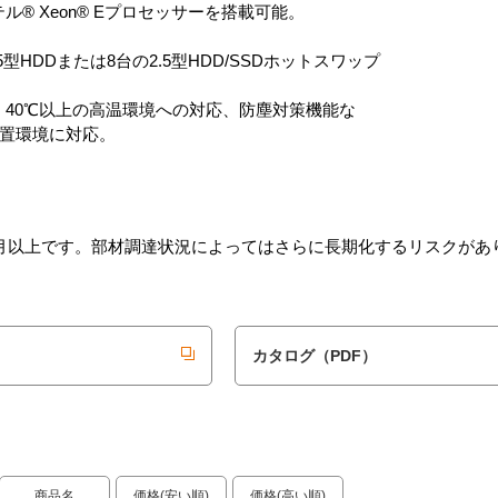
ル® Xeon® Eプロセッサーを搭載可能。
5型HDDまたは8台の2.5型HDD/SSDホットスワップ
、40℃以上の高温環境への対応、防塵対策機能な
置環境に対応。
月以上です。部材調達状況によってはさらに長期化するリスクがあ
カタログ（PDF）
商品名
価格(安い順)
価格(高い順)