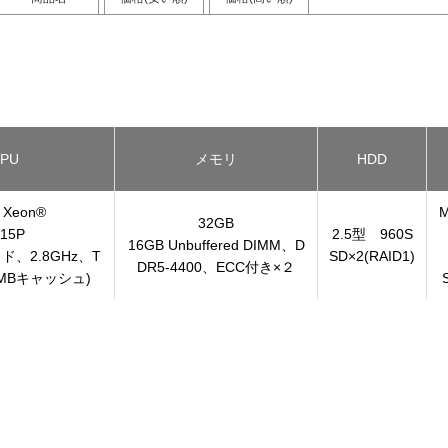
PU
メモリ
HDD
® Xeon®
M
32GB
15P
2.5型 960S
16GB Unbuffered DIMM、D
ド、2.8GHz、T
SD×2(RAID1)
DR5-4400、ECC付き×２
2MBキャッシュ)