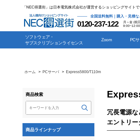
「NEC得選街」は日本電気株式会社が運営するショッピングサイトで
全国送料無料｜購入・見積な
0120-237-122
月～金 (祝
9:00~12:00
ソフトウェア・
Zoom
PC
サブスクリプションライセンス
ホーム
>
PCサーバ
>
Express5800/T110m
Expres
商品検索
冗長電源な
エントリー
商品ラインナップ