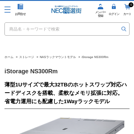
0
メンバー
お問合せ
ログイン
カート
登録
ホーム
>
ストレージ
>
NASラックマウントモデル
>
iStorage NS300Rm
iStorage NS300Rm
薄型1Uサイズで最大32TBのホットスワップ対応ハ
ードディスクを搭載、柔軟なメモリ拡張に対応。
省電力運用にも配慮した1Wayラックモデル