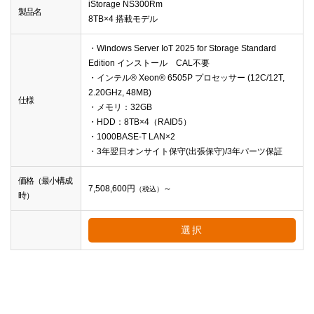
iStorage NS300Rm
製品名
8TB×4 搭載モデル
・Windows Server IoT 2025 for Storage Standard
Edition インストール CAL不要
・インテル® Xeon® 6505P プロセッサー (12C/12T,
2.20GHz, 48MB)
仕様
・メモリ：32GB
・HDD：8TB×4（RAID5）
・1000BASE-T LAN×2
・3年翌日オンサイト保守(出張保守)/3年パーツ保証
価格（最小構成
7,508,600
円
～
（税込）
時）
選択