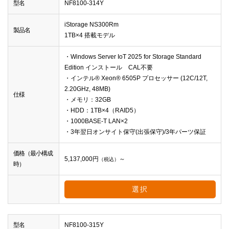
型名
NF8100-314Y
iStorage NS300Rm
製品名
1TB×4 搭載モデル
・Windows Server IoT 2025 for Storage Standard
Edition インストール CAL不要
・インテル® Xeon® 6505P プロセッサー (12C/12T,
2.20GHz, 48MB)
仕様
・メモリ：32GB
・HDD：1TB×4（RAID5）
・1000BASE-T LAN×2
・3年翌日オンサイト保守(出張保守)/3年パーツ保証
価格（最小構成
5,137,000
円
～
（税込）
時）
選択
型名
NF8100-315Y