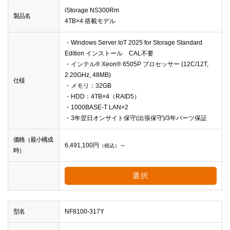
iStorage NS300Rm
製品名
4TB×4 搭載モデル
・Windows Server IoT 2025 for Storage Standard
Edition インストール CAL不要
・インテル® Xeon® 6505P プロセッサー (12C/12T,
2.20GHz, 48MB)
仕様
・メモリ：32GB
・HDD：4TB×4（RAID5）
・1000BASE-T LAN×2
・3年翌日オンサイト保守(出張保守)/3年パーツ保証
価格（最小構成
6,491,100
円
～
（税込）
時）
選択
型名
NF8100-317Y