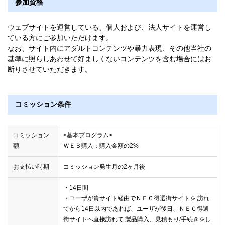
参加資格
ウェブサイトを運営している、個人および、法人サイトを運営し
ている方にご参加いただけます。
なお、サイト内にアダルトコンテンツや暴力表現、その他当社の
基準に照らしあわせて好ましくないコンテンツを含む場合にはお
断りさせていただきます。
コミッション条件
コミッション
<基本プログラム>
額
ＷＥＢ購入：購入金額の2%
お支払い時期
コミッション発生月の2ヶ月後
・14日間
・ユーザが貴サイト経由でＮＥＣ得選街サイトを 訪れ
てから14日以内であれば、ユーザが後日、ＮＥＣ得選
街サイトへ直接訪れて 製品購入、見積もり/手続きをし