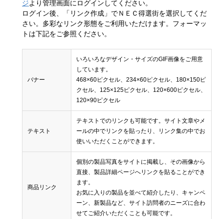
ジ
より管理画面にログインしてください。
ログイン後、「リンク作成」でＮＥＣ得選街を選択してくだ
さい。多彩なリンク形態をご利用いただけます。フォーマッ
トは下記をご参照ください。
いろいろなデザイン・サイズのGIF画像をご用意
しています。
バナー
468×60ピクセル、234×60ピクセル、180×150ピ
クセル、125×125ピクセル、120×600ピクセル、
120×90ピクセル
テキストでのリンクも可能です。サイト文章やメ
テキスト
ールの中でリンクを貼ったり、リンク集の中でお
使いいただくことができます。
個別の製品写真をサイトに掲載し、その画像から
直接、製品詳細ページへリンクを貼ることができ
ます。
商品リンク
お気に入りの製品を並べて紹介したり、キャンペ
ーン、新製品など、サイト訪問者のニーズに合わ
せてご紹介いただくことも可能です。