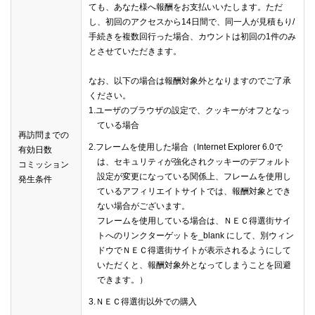
ても、あなた様へ報酬をお支払いいたします。ただ
し、初回のアクセスから14日間で、同一人が見積もり/
手続きを複数回行った場合、カウントは初回の1件のみ
とさせていただきます。
なお、以下の場合は報酬対象外となりますのでご了承
ください。
1.ユーザのブラウザの設定で、クッキーがオフとなっ
ている場合
再訪問までの
2.フレームを使用した場合（Internet Explorer 6.0で
有効日数
は、セキュリティが強化されクッキーのデフォルト
コミッション
設定が変更になっている関係上、フレームを使用し
発生条件
ているアフィリエイトサイトでは、報酬対象とでき
ない場合がございます。
フレームを使用している場合は、ＮＥＣ得選街サイ
トへのリンクターゲットを_blank にして、別ウィン
ドウでＮＥＣ得選街サイトが表示されるようにして
いただくと、報酬対象外となってしまうことを回避
できます。）
3.ＮＥＣ得選街以外での購入