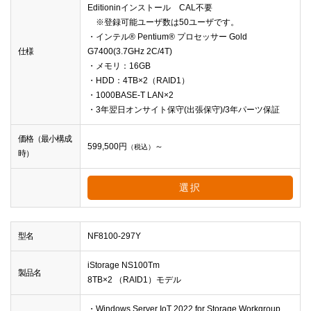
Editioninインストール CAL不要
※登録可能ユーザ数は50ユーザです。
・インテル® Pentium® プロセッサー Gold
仕様
G7400(3.7GHz 2C/4T)
・メモリ：16GB
・HDD：4TB×2（RAID1）
・1000BASE-T LAN×2
・3年翌日オンサイト保守(出張保守)/3年パーツ保証
価格（最小構成
599,500
円
～
（税込）
時）
選択
型名
NF8100-297Y
iStorage NS100Tm
製品名
8TB×2 （RAID1）モデル
・Windows Server IoT 2022 for Storage Workgroup