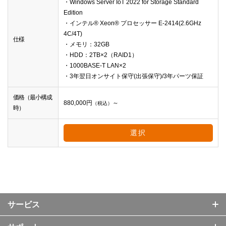
・Windows Server IoT 2022 for Storage Standard
Edition
・インテル® Xeon® プロセッサー E-2414(2.6GHz
4C/4T)
仕様
・メモリ：32GB
・HDD：2TB×2（RAID1）
・1000BASE-T LAN×2
・3年翌日オンサイト保守(出張保守)/3年パーツ保証
価格（最小構成
880,000
円
～
（税込）
時）
選択
サービス