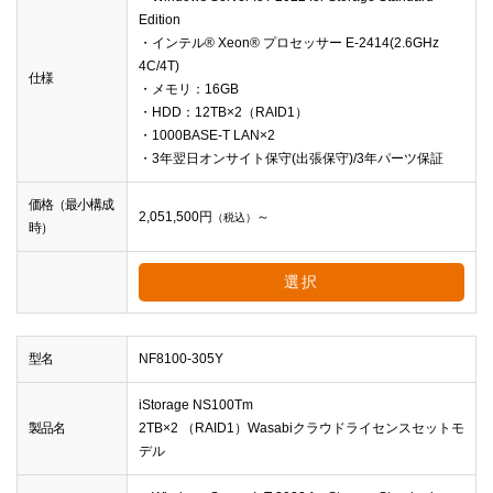
Edition
・インテル® Xeon® プロセッサー E-2414(2.6GHz
4C/4T)
仕様
・メモリ：16GB
・HDD：12TB×2（RAID1）
・1000BASE-T LAN×2
・3年翌日オンサイト保守(出張保守)/3年パーツ保証
価格（最小構成
2,051,500
円
～
（税込）
時）
選択
型名
NF8100-305Y
iStorage NS100Tm
製品名
2TB×2 （RAID1）Wasabiクラウドライセンスセットモ
デル