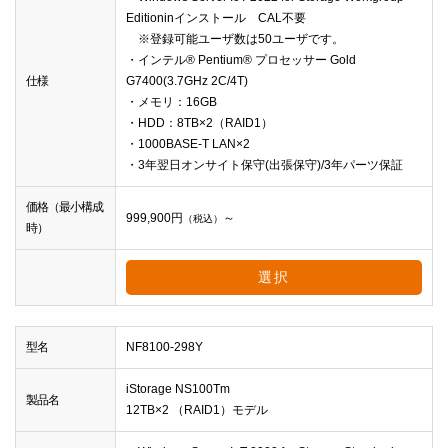
Editioninインストール CAL不要
※登録可能ユーザ数は50ユーザです。
・インテル® Pentium® プロセッサー Gold
仕様
G7400(3.7GHz 2C/4T)
・メモリ：16GB
・HDD：8TB×2（RAID1）
・1000BASE-T LAN×2
・3年翌日オンサイト保守(出張保守)/3年パーツ保証
価格（最小構成
999,900
円
～
（税込）
時）
選択
型名
NF8100-298Y
iStorage NS100Tm
製品名
12TB×2 （RAID1）モデル