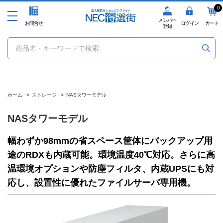
0
メンバー
お問合せ
ログイン
カート
登録
ホーム
>
ストレージ
>
NASタワーモデル
NASタワーモデル
幅わずか98mmの省スペース筐体にバックアップ用
途のRDXも内蔵可能。環境温度40℃対応。さらに高
温環境オプションや防塵フィルタ、内蔵UPSにも対
応し、設置性に優れたファイルサーバ専用機。