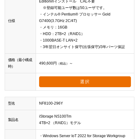
Editioninインストール CAL不要
※登録可能ユーザ数は50ユーザです。
・インテル® Pentium® プロセッサー Gold
仕様
G7400(3.7GHz 2C/4T)
・メモリ：16GB
・HDD：2TB×2（RAID1）
・1000BASE-T LAN×2
・3年翌日オンサイト保守(出張保守)/3年パーツ保証
価格（最小構成
490,600
円
～
（税込）
時）
選択
型名
NF8100-296Y
iStorage NS100Tm
製品名
4TB×2 （RAID1）モデル
・Windows Server IoT 2022 for Storage Workgroup