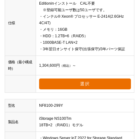
Editioninインストール CAL不要
※登録可能ユーザ数は50ユーザです。
・インテル® Xeon® プロセッサー E-2414(2.6GHz
仕様
4C/4T)
・メモリ：16GB
・HDD：1.2TB×6（RAID5）
・1000BASE-T LAN×2
・3年翌日オンサイト保守(出張保守)/3年パーツ保証
価格（最小構成
1,304,600
円
～
（税込）
時）
選択
型名
NF8100-299Y
iStorage NS100Tm
製品名
18TB×2 （RAID1）モデル
・Windows Server IoT 2022 for Storage Standard