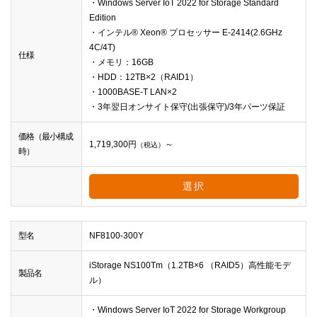
・Windows Server IoT 2022 for Storage Standard
Edition
・インテル® Xeon® プロセッサー E-2414(2.6GHz
4C/4T)
仕様
・メモリ：16GB
・HDD：12TB×2（RAID1）
・1000BASE-T LAN×2
・3年翌日オンサイト保守(出張保守)/3年パーツ保証
価格（最小構成
1,719,300
円
～
（税込）
時）
選択
型名
NF8100-300Y
iStorage NS100Tm（1.2TB×6 （RAID5）高性能モデ
製品名
ル）
・Windows Server IoT 2022 for Storage Workgroup