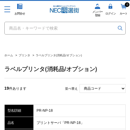
0
メンバー
お問合せ
ログイン
カート
登録
ホーム
>
プリンタ
>
ラベルプリンタ(消耗品/オプション)
ラベルプリンタ(消耗品/オプション)
19
件あります
並べ替え
型名/詳細
PR-NP-18
品名
プリントサーバ「PR-NP-18」