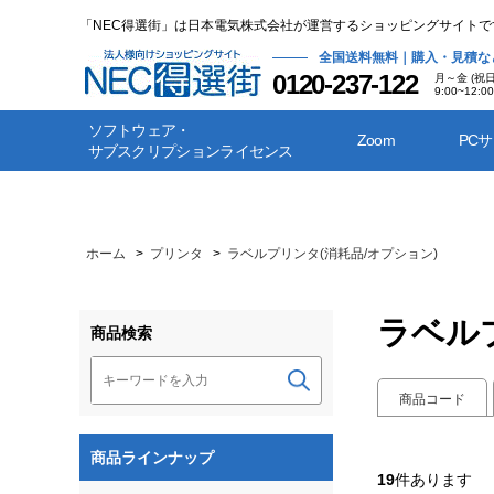
「NEC得選街」は日本電気株式会社が運営するショッピングサイトで
全国送料無料｜購入・見積な
0120-237-122
月～金 (祝
9:00~12:00
ソフトウェア・
Zoom
PC
サブスクリプションライセンス
ホーム
>
プリンタ
>
ラベルプリンタ(消耗品/オプション)
ラベル
商品検索
商品コード
商品ラインナップ
19
件あります