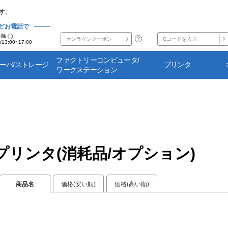
す。
どお電話で
日除く)
/13:00~17:00
ファクトリーコンピュータ/
サーバ/ストレージ
プリンタ
ワークステーション
プリンタ(消耗品/オプション)
商品名
価格(安い順)
価格(高い順)