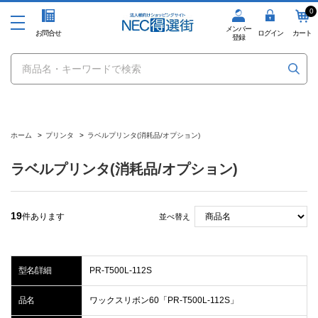
0
メンバー
お問合せ
ログイン
カート
登録
ホーム
>
プリンタ
>
ラベルプリンタ(消耗品/オプション)
ラベルプリンタ(消耗品/オプション)
19
件あります
並べ替え
型名/詳細
PR-T500L-112S
品名
ワックスリボン60「PR-T500L-112S」