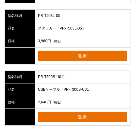
型名/詳細
PR-T503L-05
品名
スタッカー「PR-T503L-05」
価格
3,960
円
（税込）
選択
型名/詳細
PR-T300S-U011
品名
USBケーブル「PR-T300S-U01」
価格
2,640
円
（税込）
選択