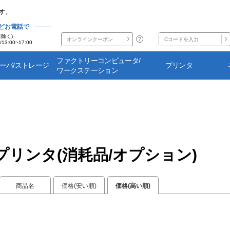
す。
どお電話で
日除く)
/13:00~17:00
ファクトリーコンピュータ/
サーバ/ストレージ
プリンタ
ワークステーション
プリンタ(消耗品/オプション)
商品名
価格(安い順)
価格(高い順)