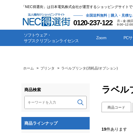
「NEC得選街」は日本電気株式会社が運営するショッピングサイトで
全国送料無料｜購入・見積な
0120-237-122
月～金 (祝
9:00~12:00
ソフトウェア・
Zoom
PC
サブスクリプションライセンス
ホーム
>
プリンタ
>
ラベルプリンタ(消耗品/オプション)
ラベル
商品検索
商品コード
商品ラインナップ
19
件あります