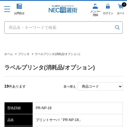
0
メンバー
お問合せ
ログイン
カート
登録
ホーム
>
プリンタ
>
ラベルプリンタ(消耗品/オプション)
ラベルプリンタ(消耗品/オプション)
19
件あります
並べ替え
型名/詳細
PR-NP-18
品名
プリントサーバ「PR-NP-18」