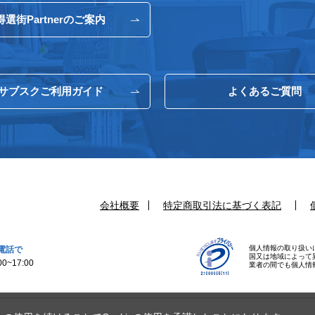
得選街Partnerのご案内
サブスクご利用ガイド
よくあるご質問
会社概要
特定商取引法に基づく表記
個人情報の取り扱い
電話で
国又は地域によって
0~17:00
業者の間でも個人情