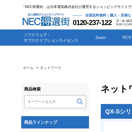
「NEC得選街」は日本電気株式会社が運営するショッピングサイトで
全国送料無料｜購入・見積な
0120-237-122
月～金 (祝
9:00~12:00
ソフトウェア・
Zoom
PC
サブスクリプションライセンス
ホーム
>
ネットワーク
ネット
商品検索
QX-Sシ
商品ラインナップ