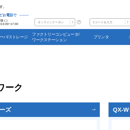
す。
どお電話で
日除く)
/13:00~17:00
ファクトリーコンピュータ/
サーバ/ストレージ
プリンタ
ワークステーション
ワーク
リーズ
QX-