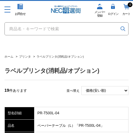
0
メンバー
お問合せ
ログイン
カート
登録
ホーム
>
プリンタ
>
ラベルプリンタ(消耗品/オプション)
ラベルプリンタ(消耗品/オプション)
19
件あります
並べ替え
型名/詳細
PR-T500L-04
品名
ペーパーテーブル（L）「PR-T500L-04」