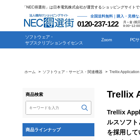
「NEC得選街」は日本電気株式会社が運営するショッピングサイトで
全国送料無料｜購入・見積な
0120-237-122
月～金 (祝
9:00~12:00
ソフトウェア・
Zoom
PC
サブスクリプションライセンス
ホーム
>
ソフトウェア・サービス・関連機器
>
Trellix Application
Trellix
商品検索
Trellix 
ルスソフト
商品ラインナップ
を採用して