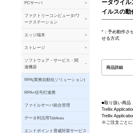
ータウイル
PCサーバ
イルスの
ファクトリーコンピュータ/ワ
ークステーション
*：予め動作さ
エッジ端末
せる方式
ストレージ
ソフトウェア・サービス・関
連機器
商品詳細
RPA(業務自動化ソリューション)
RPA×信号灯連携
■取り扱い商品
ファイルサーバ統合管理
Trellix Appl
Trellix Appli
データ利活用Tableau
※ご注文ごとに
エンドポイント脅威対策サービス