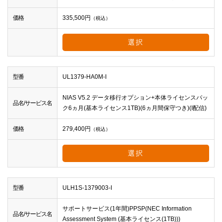
価格
335,500
円
（税込）
選択
型番
UL1379-HA0M-I
NIAS V5.2 データ移行オプション+本体ライセンスパッ
品名/サービス名
ク6ヵ月(基本ライセンス1TB)(6ヵ月間保守つき)(I配信)
価格
279,400
円
（税込）
選択
型番
ULH1S-1379003-I
サポートサービス(1年間)PPSP(NEC Information
品名/サービス名
Assessment System (基本ライセンス(1TB)))