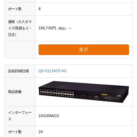
ポート数
8
価格（カスタマ
イズ/見積もり・
180,730
円
～
（税込）
注文）
選択
品名/詳細仕様
QX-S1124GT-4G
商品画像
インターフェー
10/100M/1G
ス
ポート数
24