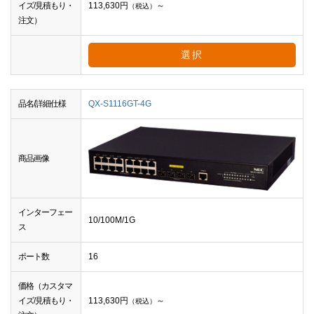
イズ/見積もり・
113,630
円
～
（税込）
注文）
選択
品名/詳細仕様
QX-S1116GT-4G
商品画像
インターフェー
10/100M/1G
ス
ポート数
16
価格（カスタマ
イズ/見積もり・
113,630
円
～
（税込）