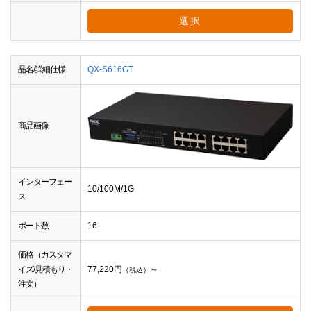
選択
品名/詳細仕様
QX-S616GT
商品画像
インターフェー
10/100M/1G
ス
ポート数
16
価格（カスタマ
イズ/見積もり・
77,220
円
～
（税込）
注文）