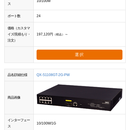
10/100M
ス
ポート数
24
価格（カスタマ
イズ/見積もり・
197,120
円
～
（税込）
注文）
選択
品名/詳細仕様
QX-S1108GT-2G-PW
商品画像
インターフェー
10/100M/1G
ス