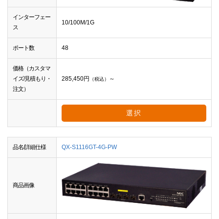
インターフェー
10/100M/1G
ス
ポート数
48
価格（カスタマ
イズ/見積もり・
285,450
円
～
（税込）
注文）
選択
品名/詳細仕様
QX-S1116GT-4G-PW
商品画像