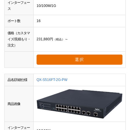
インターフェー
10/100M/1G
ス
ポート数
16
価格（カスタマ
イズ/見積もり・
231,880
円
～
（税込）
注文）
選択
品名/詳細仕様
QX-S516FT-2G-PW
商品画像
インターフェー