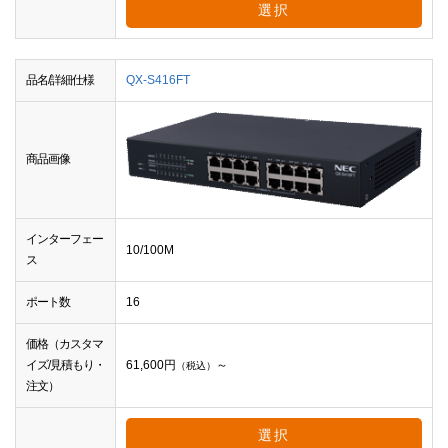
選択
品名/詳細仕様
QX-S416FT
商品画像
インターフェー
10/100M
ス
ポート数
16
価格（カスタマ
イズ/見積もり・
61,600
円
～
（税込）
注文）
選択