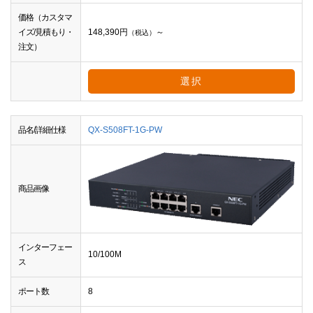
価格（カスタマ
イズ/見積もり・
148,390
円
～
（税込）
注文）
選択
品名/詳細仕様
QX-S508FT-1G-PW
商品画像
インターフェー
10/100M
ス
ポート数
8