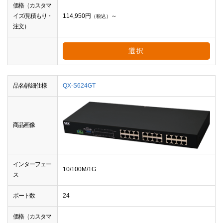
価格（カスタマ
イズ/見積もり・
114,950
円
～
（税込）
注文）
選択
品名/詳細仕様
QX-S624GT
商品画像
インターフェー
10/100M/1G
ス
ポート数
24
価格（カスタマ