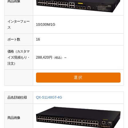
商品画像
インターフェー
10/100M/1G
ス
ポート数
16
価格（カスタマ
イズ/見積もり・
288,420
円
～
（税込）
注文）
選択
品名/詳細仕様
QX-S1148GT-4G
商品画像