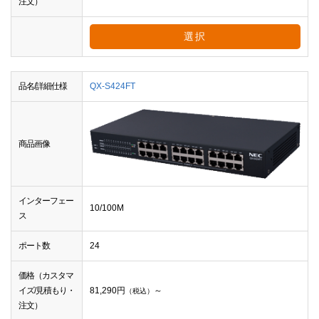
注文）
選択
品名/詳細仕様
QX-S424FT
商品画像
インターフェー
10/100M
ス
ポート数
24
価格（カスタマ
イズ/見積もり・
81,290
円
～
（税込）
注文）