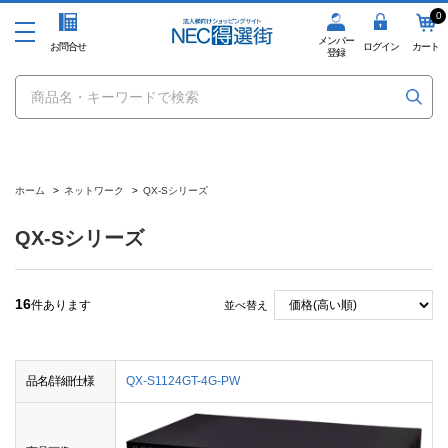
0
メンバー
お問合せ
ログイン
カート
登録
ホーム
>
ネットワーク
>
QX-Sシリーズ
QX-Sシリーズ
16
件あります
並べ替え
品名/詳細仕様
QX-S1124GT-4G-PW