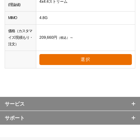
4x4:4ストリーム
(理論値)
MIMO
4.8G
価格（カスタマ
イズ/見積もり・
209,660
円
～
（税込）
注文）
選択
サービス
サポート