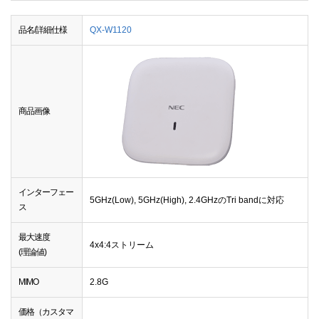
品名/詳細仕様
QX-W1120
商品画像
インターフェー
5GHz(Low), 5GHz(High), 2.4GHzのTri bandに対応
ス
最大速度
4x4:4ストリーム
(理論値)
MIMO
2.8G
価格（カスタマ