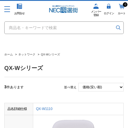
0
メンバー
お問合せ
ログイン
カート
登録
ホーム
>
ネットワーク
>
QX-Wシリーズ
QX-Wシリーズ
3
件あります
並べ替え
品名/詳細仕様
QX-W1110