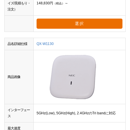
イズ/見積もり・
148,830
円
～
（税込）
注文）
選択
品名/詳細仕様
QX-W1130
商品画像
インターフェー
5GHz(Low), 5GHz(High), 2.4GHzのTri bandに対応
ス
最大速度