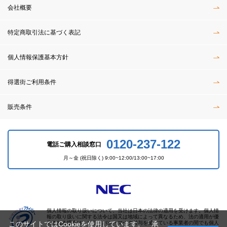
会社概要
特定商取引法に基づく表記
個人情報保護基本方針
得選街ご利用条件
販売条件
0120-237-122
電話ご購入相談窓口
月～金 (祝日除く) 9:00~12:00/13:00~17:00
個人情報の取り扱いについて、当社は日本の法律の適用を受けます。個人情
報の取り扱いに関する法令は国又は地域によって異なるため、法の適用が優
先される場合は、プライバシーマーク付与を受けている事業者の間でも個人
このサイトではCookieを使用しています。「承