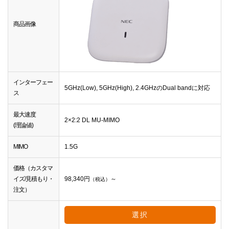
商品画像
インターフェー
5GHz(Low), 5GHz(High), 2.4GHzのDual bandに対応
ス
最大速度
2×2:2 DL MU-MIMO
(理論値)
MIMO
1.5G
価格（カスタマ
イズ/見積もり・
98,340
円
～
（税込）
注文）
選択