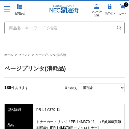
0
メンバー
お問合せ
ログイン
カート
登録
ホーム
>
プリンタ
>
ページプリンタ(消耗品)
ページプリンタ(消耗品)
188
件あります
並べ替え
型名/詳細
PR-L4M370-11
トナーカートリッジ「PR-L4M370-11」（約6,000頁印
品名
刷可能）[PR-L4M370用モノクロトナー]