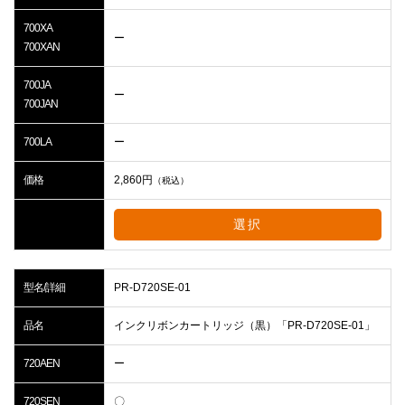
700XA
ー
700XAN
700JA
ー
700JAN
700LA
ー
価格
2,860
円
（税込）
選択
型名/詳細
PR-D720SE-01
品名
インクリボンカートリッジ（黒）「PR-D720SE-01」
720AEN
ー
720SEN
〇