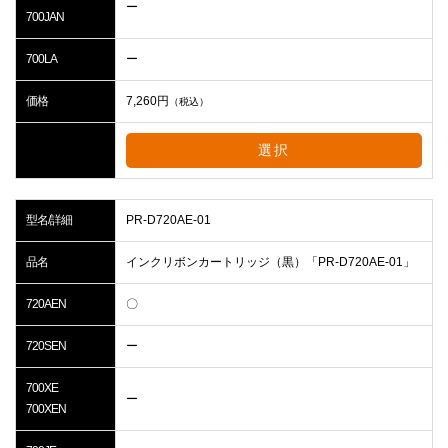
ー
700JAN
700LA
ー
価格
7,260
円
（税込）
選択
型名/詳細
PR-D720AE-01
品名
インクリボンカートリッジ（黒）「PR-D720AE-01」
720AEN
〇
720SEN
ー
700XE
ー
700XEN