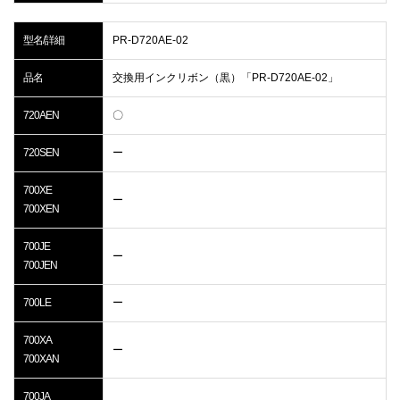
型名/詳細
PR-D720AE-02
品名
交換用インクリボン（黒）「PR-D720AE-02」
720AEN
〇
720SEN
ー
700XE
ー
700XEN
700JE
ー
700JEN
700LE
ー
700XA
ー
700XAN
700JA