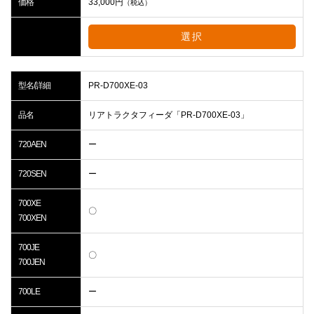
価格
33,000
円
（税込）
選択
型名/詳細
PR-D700XE-03
品名
リアトラクタフィーダ「PR-D700XE-03」
720AEN
ー
720SEN
ー
700XE
〇
700XEN
700JE
〇
700JEN
700LE
ー