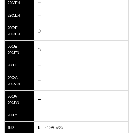
720AEN
ー
720SEN
ー
700XE
〇
700XEN
700JE
〇
700JEN
700LE
ー
700XA
ー
700XAN
700JA
ー
700JAN
700LA
ー
価格
155,210
円
（税込）