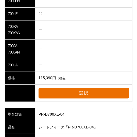
700JEN
700LE
〇
700XA
ー
700XAN
700JA
ー
700JAN
700LA
ー
価格
115,390
円
（税込）
選択
型名/詳細
PR-D700XE-04
品名
シートフィーダ「PR-D700XE-04」