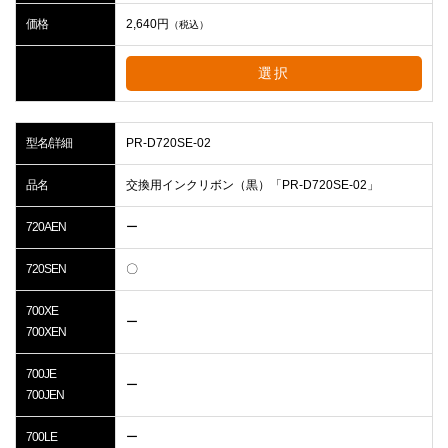
価格
2,640
円
（税込）
選択
型名/詳細
PR-D720SE-02
品名
交換用インクリボン（黒）「PR-D720SE-02」
720AEN
ー
720SEN
〇
700XE
ー
700XEN
700JE
ー
700JEN
700LE
ー