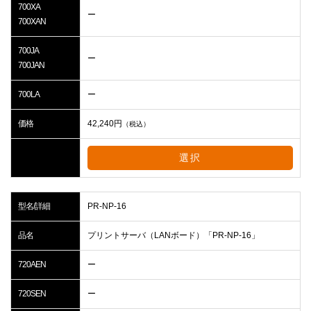
700XA
ー
700XAN
700JA
ー
700JAN
700LA
ー
価格
42,240
円
（税込）
選択
型名/詳細
PR-NP-16
品名
プリントサーバ（LANボード）「PR-NP-16」
720AEN
ー
720SEN
ー