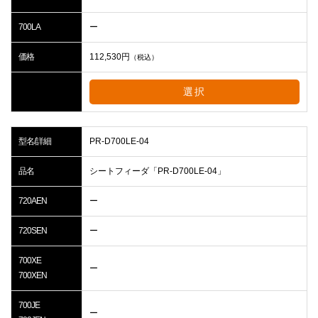
700LA
ー
価格
112,530
円
（税込）
選択
型名/詳細
PR-D700LE-04
品名
シートフィーダ「PR-D700LE-04」
720AEN
ー
720SEN
ー
700XE
ー
700XEN
700JE
ー