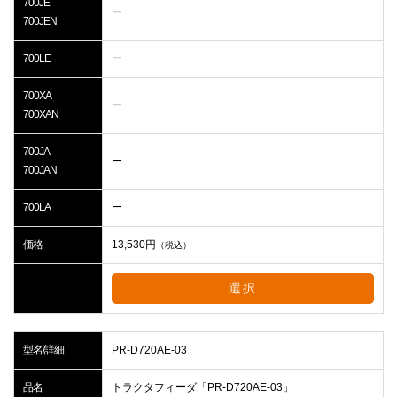
700JE
ー
700JEN
700LE
ー
700XA
ー
700XAN
700JA
ー
700JAN
700LA
ー
価格
13,530
円
（税込）
選択
型名/詳細
PR-D720AE-03
品名
トラクタフィーダ「PR-D720AE-03」