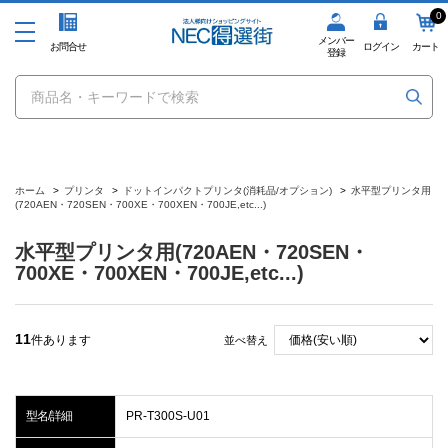
0
メンバー
お問合せ
ログイン
カート
登録
ホーム
>
プリンタ
>
ドットインパクトプリンタ(消耗品/オプション)
>
水平型プリンタ用
(720AEN・720SEN・700XE・700XEN・700JE,etc...)
水平型プリンタ用(720AEN・720SEN・
700XE・700XEN・700JE,etc...)
11
件あります
並べ替え
型名/詳細
PR-T300S-U01