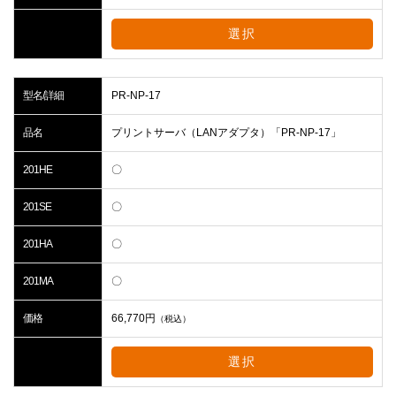
選択
型名/詳細
PR-NP-17
品名
プリントサーバ（LANアダプタ）「PR-NP-17」
201HE
〇
201SE
〇
201HA
〇
201MA
〇
価格
66,770
円
（税込）
選択