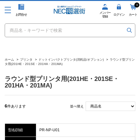
0
メンバー
お問合せ
ログイン
カート
登録
ホーム
>
プリンタ
>
ドットインパクトプリンタ(消耗品/オプション)
>
ラウンド型プリン
タ用(201HE・201SE・201HA・201MA)
ラウンド型プリンタ用(201HE・201SE・
201HA・201MA)
6
件あります
並べ替え
型名/詳細
PR-NP-U01