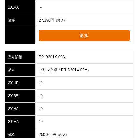
201MA
－
価格
27,390
円
（税込）
選択
型名/詳細
PR-D201X-09A
品名
プリンタ卓「PR-D201X-09A」
201HE
〇
201SE
〇
201HA
〇
201MA
〇
価格
250,360
円
（税込）