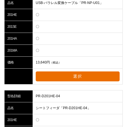
品名
USB-パラレル変換ケーブル「PR-NP-U01」
201HE
〇
201SE
〇
201HA
〇
201MA
〇
価格
13,640
円
（税込）
選択
型名/詳細
PR-D201HE-04
品名
シートフィーダ「PR-D201HE-04」
201HE
〇