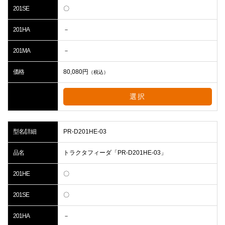
201SE
〇
201HA
－
201MA
－
価格
80,080
円
（税込）
選択
型名/詳細
PR-D201HE-03
品名
トラクタフィーダ「PR-D201HE-03」
201HE
〇
201SE
〇
201HA
－