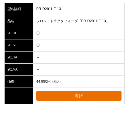
型名/詳細
PR-D201HE-13
品名
フロントトラクタフィーダ「PR-D201HE-13」
201HE
〇
201SE
〇
201HA
－
201MA
－
価格
44,990
円
（税込）
選択