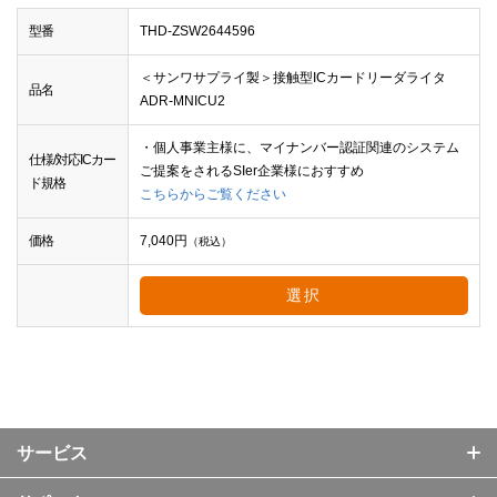
型番
THD-ZSW2644596
＜サンワサプライ製＞接触型ICカードリーダライタ
品名
ADR-MNICU2
・個人事業主様に、マイナンバー認証関連のシステム
仕様/対応ICカー
ご提案をされるSIer企業様におすすめ
ド規格
こちらからご覧ください
価格
7,040
円
（税込）
選択
サービス