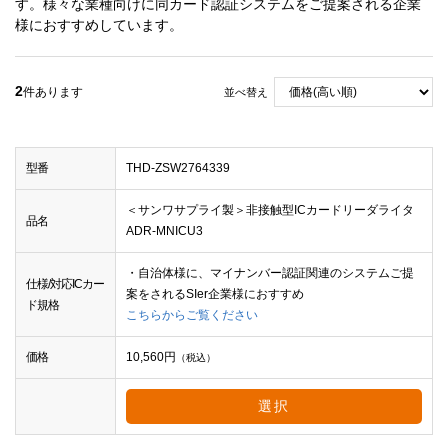
す。様々な業種向けに同カード認証システムをご提案される企業
様におすすめしています。
2
件あります
並べ替え
型番
THD-ZSW2764339
＜サンワサプライ製＞非接触型ICカードリーダライタ
品名
ADR-MNICU3
・自治体様に、マイナンバー認証関連のシステムご提
仕様/対応ICカー
案をされるSIer企業様におすすめ
ド規格
こちらからご覧ください
価格
10,560
円
（税込）
選択